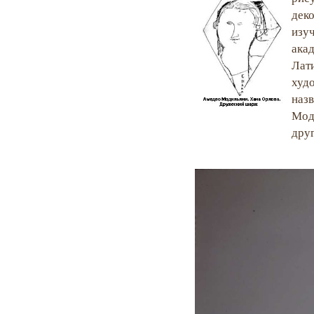
дек
изу
ака
Лат
худ
наз
Мод
дру