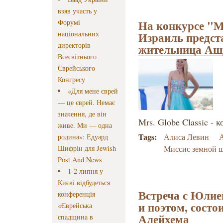
взяв участь у
На конкурсе "М
Форумі
національних
Израиль предст
директорів
жительница Аш
Всесвітнього
Єврейського
Конгресу
«Для мене єврей
— це єврей. Немає
значення, де він
Mrs. Globe Classic - 
живе. Ми — одна
Tags:
Алиса Левин
родина»: Едуард
Шифрін для Jewish
Миссис земной 
Post And News
1-2 липня у
Києві відбудеться
Встреча с Юлие
конференція
и поэтом, состо
«Єврейська
Алейхема
спадщина в