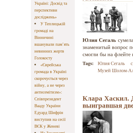
Україні: Досвід та
перспективи
досліджень»
У Теплицькій
громаді на
Вінничині
Юлия Сегаль
сумела
вшанували пам’ять
знаменитый вопрос п
невинних жертв
смогли бы на флейте 
Голокосту
Tags:
Юлия Сегаль
с
«Єврейська
Музей Шолом-А
громада в Україні
скорочується через
війну, а не через
антисемітизм»:
Клара Хаскил. 
Співпрезидент
выигравшая дв
Вааду України
Едуард Шифрін
виступив на сесії
ВЄК у Женеві
На Закарпатті