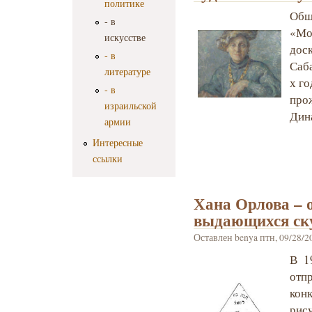
политике
Общ
- в
«Мо
искусстве
доск
- в
Саба
литературе
х го
- в
про
израильской
Дин
армии
Интересные
ссылки
Хана Орлова – 
выдающихся ск
Оставлен
benya
птн, 09/28/20
В 1
отп
кон
ри