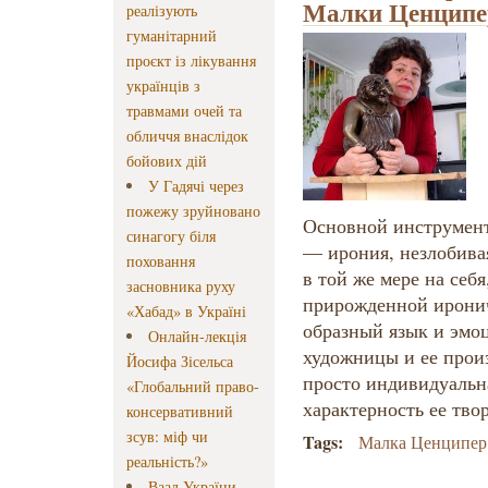
Малки Ценципер
реалізують
гуманітарний
проєкт із лікування
українців з
травмами очей та
обличчя внаслідок
бойових дій
У Гадячі через
пожежу зруйновано
Основной инструмен
синагогу біля
— ирония, незлобивая
поховання
в той же мере на себя
засновника руху
прирожденной ирони
«Хабад» в Україні
образный язык и эмо
Онлайн-лекція
художницы и ее прои
Йосифа Зісельса
просто индивидуальн
«Глобальний право-
характерность ее тво
консервативний
зсув: міф чи
Tags:
Малка Ценципер
реальність?»
Ваад України