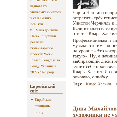
відновлять
Чарли Чаплин говори
унікальну синагогу
встретить трёх гение
у селі Великі
Уинстон Черчилль и…
Ком’яти
Если не знаете, то в
Маца до свята
ответ – Клара Хаскил
Песах: підсумки
Профессионалам и «
реалізації
музыки это имя, коне
гуманітарного
на уровне «Это кото
проєкту World
такую». Ну, а начин
Jewish Congress та
выбирающий диски на
купит себе произведе
Вааду України у
Клары Хаскил. И сов
2022-2026 році
роковую, ошибку.
Tags:
Клара Хаскил
Еврейський
світ
Еврейские
женщины
Дина Михайлов
- в
художники не 