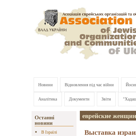
Перейти к основному содержанию
Новини
Відновлення під час війни
Йосип
Аналітика
Документи
Звіти
"Хада
еврейские женщин
Останні
новини
Выставка изра
В Ізраїлі