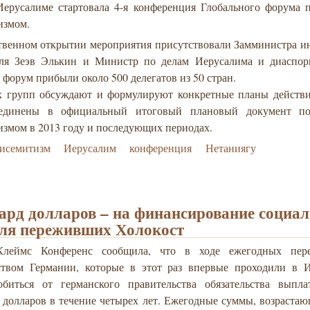
Иерусалиме стартовала 4-я конференция Глобального форума п
измом.
твенном открытии мероприятия присутствовали Замминистра и
ля Зеэв Элькин и Министр по делам Иерусалима и диаспо
 форум прибыли около 500 делегатов из 50 стран.
х групп обсуждают и формулируют конкретные планы действи
ъединены в официальный итоговый плановый документ по
измом в 2013 году и последующих периодах.
тисемитизм
Иерусалим
конференция
Нетаниягу
рд долларов – на финансирование социа
для переживших Холокост
еймс Конференс сообщила, что в ходе ежегодных пере
ством Германии, которые в этот раз впервые проходили в И
обиться от германского правительства обязательства выпла
 долларов в течение четырех лет. Ежегодные суммы, возраста