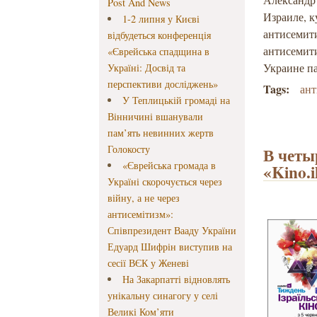
Post And News
Израиле, к
1-2 липня у Києві
антисемити
відбудеться конференція
антисемити
«Єврейська спадщина в
Украине п
Україні: Досвід та
перспективи досліджень»
Tags:
ан
У Теплицькій громаді на
Вінничині вшанували
пам’ять невинних жертв
Голокосту
В четы
«Єврейська громада в
«Kino.
Україні скорочується через
війну, а не через
антисемітизм»:
Співпрезидент Вааду України
Едуард Шифрін виступив на
сесії ВЄК у Женеві
На Закарпатті відновлять
унікальну синагогу у селі
Великі Ком’яти