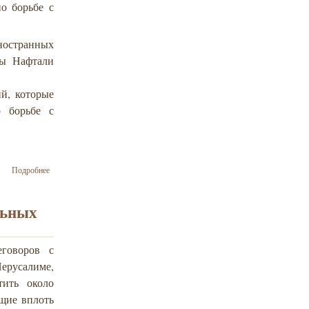
о борьбе с
юдаїки в
музеях
України».
ностранных
ры Нафтали
й, которые
 борьбе с
о В Иерусалиме
Подробнее
проходит
конференция по
борьбе с
льных
антисемитизмом
говоров с
ерусалиме,
тить около
ющие вплоть