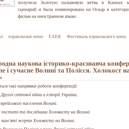
получила Золотую пальмовую ветвь в Каннах з
сценарий и была номинирована на Оскар в категор
фильм на иностранном языке.
но
израильское кино
ЕАЕК
Фестиваль израильского кино
одна наукова історико-краєзнавча конфер
е і сучасне Волині та Полісся. Холокост н
»
ся такі напрямки роботи конференції:
Другої світової війни в історії України.
 єврейського населення Волині.
і постаті та дослідники Холокосту на Волині.
я пам’яті жертв Холокосту на Волині.
а Волинське Полісся в роки Другої світової війни.