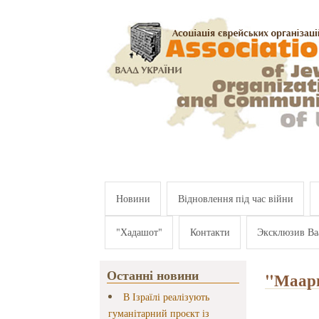
Перейти к основному содержанию
Новини
Відновлення під час війни
"Хадашот"
Контакти
Эксклюзив Ва
Останні новини
"Маари
В Ізраїлі реалізують
гуманітарний проєкт із