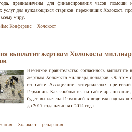
года, предназначены для финансирования часов помощи 
х услуг для нуждающихся стариков, переживших Холокост, п
 всему миру.
еймс Конференс
Холокост
ия выплатит жертвам Холокоста миллиар
ов
Немецкое правительство согласилось выплатить
жертвам Холокоста миллиард долларов. Об этом 
на сайте Ассоциации материальных претензий
Германии. Как сообщается на сайте организации,
будет выплачена Германией в виде ежегодных к
до 2017 года начиная с 2014 года.
рмания
Холокост
репарация