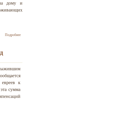
на дому и
роживающих
о Миллиард
Подробнее
долларов – на
финансирование
социальных
д
услуг для
переживших
Холокост
 выжившим
сообщается
 евреев к
 эта сумма
омпенсаций