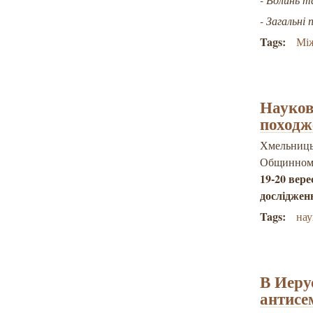
- Загальні
Tags:
Між
Науков
походж
Хмельниць
Общинному
19-20 вер
досліджен
Tags:
нау
В Иеру
антисе