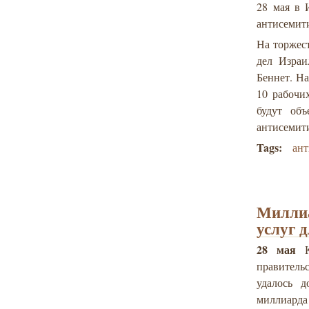
28 мая в 
антисемит
На торжес
дел Израи
Беннет. На
10 рабочи
будут об
антисемит
Tags:
ан
Миллиа
услуг 
28 мая
Кл
правитель
удалось д
миллиарда