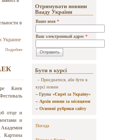
Отримувати новини
Вааду України
Ваше имя
*
ельности в
Ваш электронный адрес
*
в Украине
о Эдуард
Подробнее
Гурвиц:
«Жить в
страхе у
ЕАЕК
Бути в курсі
евреев не в
моде уже
–
Пр
иєднатися, аби бути в
целую
курсі новин
ре Киев
вечность…»
– Група
«Євреї за Україну»
Фестиваль
–
Архів новин за місяцями
–
Основні рубрики сайту
об отце и
нентами и
Погода
а Академия
. Картина
Погода в
Киеве