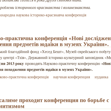
 проблеми історичного краєзнавства і волинезнавства.
народна наукова історико-краєзнавча конференція
о-практична конференція «Нові дослідже
ення предметів юдаїки в музеях України».
кий благодійний фонд «Хесед Бешт», Музей єврейського побуту
 центрі «Тхія», Державний історико-культурний заповідник «
есня 2013 року
«Нов
проводять Науково-практичну конференцію
ня походження предметів юдаїки в музеях України».
ково-практична конференція
научная конференция
иудаика
салиме проходит конференция по борьбе с
митизмом