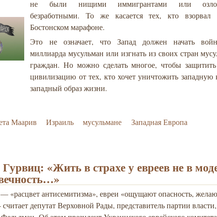
не были нищими иммигрантами или озлоб
безработными. То же касается тех, кто взорвал
Бостонском марафоне.
Это не означает, что Запад должен начать вой
миллиарда мусульман или изгнать из своих стран мус
граждан. Но можно сделать многое, чтобы защитить
цивилизацию от тех, кто хочет уничтожить западную 
западный образ жизни.
ета Маарив
Израиль
мусульмане
Западная Европа
 Гурвиц: «Жить в страхе у евреев не в мод
вечность…»
 — «расцвет антисемитизма», евреи «ощущают опасность, ж
елаю
 считает депутат Верховной Рады, представитель партии власти
 Фельдман.
Об этом президент Украинского еврейского комитета