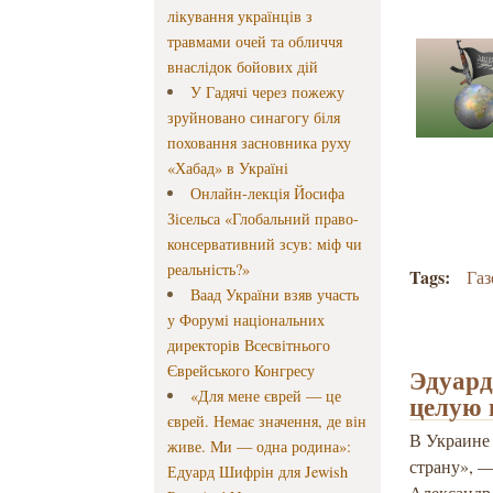
лікування українців з
травмами очей та обличчя
внаслідок бойових дій
У Гадячі через пожежу
зруйновано синагогу біля
поховання засновника руху
«Хабад» в Україні
Онлайн-лекція Йосифа
Зісельса «Глобальний право-
консервативний зсув: міф чи
реальність?»
Tags:
Газ
Ваад України взяв участь
у Форумі національних
директорів Всесвітнього
Єврейського Конгресу
Эдуард
«Для мене єврей — це
целую 
єврей. Немає значення, де він
В Украине
живе. Ми — одна родина»:
страну», —
Едуард Шифрін для Jewish
Александр