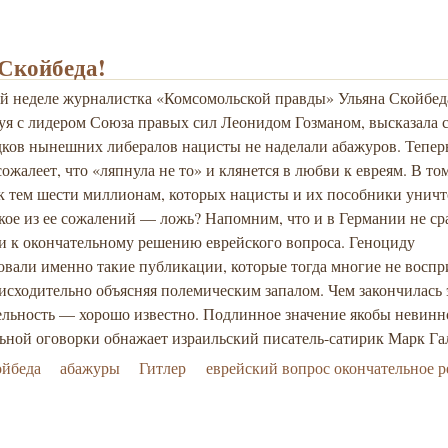
Скойбеда!
й неделе журналистка «Комсомольской правды» Ульяна Скойбед
уя с лидером Союза правых сил Леонидом Гозманом, высказала 
едков нынешних либералов нацисты не наделали абажуров. Тепер
ожалеет, что «ляпнула не то» и клянется в любви к евреям. В то
 к тем шести миллионам, которых нацисты и их пособники унич
кое из ее сожалений — ложь? Напомним, что и в Германии не ср
и к окончательному решению еврейского вопроса. Геноциду
овали именно такие публикации, которые тогда многие не восп
нисходительно объясняя полемическим запалом. Чем закончилась 
ельность — хорошо известно. Подлинное значение якобы невин
ьной оговорки обнажает израильский писатель-сатирик Марк Га
ойбеда
абажуры
Гитлер
еврейский вопрос окончательное 