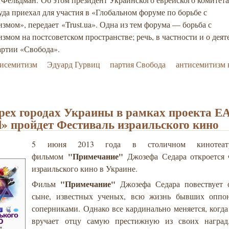
уда приехал для участия в «Глобальном форуме по борьбе с
змом», передает «Trust.ua». Одна из тем форума — борьба с
змом на постсоветском пространстве; речь, в частности и о деят
артии «Свобода».
тисемитизм
Эдуард Гурвиц
партия Свобода
антисемитизм 
рех городах Украины в рамках проекта 
il» пройдет Фестиваль израильского кино
5 июня 2013 года в столичном кинотеат
"Примечание"
фильмом
Джозефа Седара откроется 
израильского кино в Украине.
"Примечание"
Фильм
Джозефа Седара повествует 
сыне, известных ученых, всю жизнь бывших оппо
соперниками. Однако все кардинально меняется, когд
вручает отцу самую престижную из своих наград