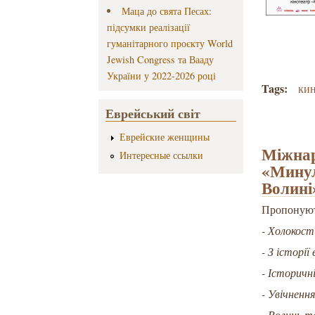
Маца до свята Песах:
підсумки реалізації
гуманітарного проєкту World
Jewish Congress та Вааду
України у 2022-2026 році
Tags:
ки
Еврейський світ
Еврейские женщины
Міжнар
Интересные ссылки
«Минул
Волині
Пропонують
- Холокост 
- З історії
- Історичн
- Увічненн
- Волинь т