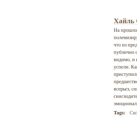
Хайль 
На прошло
полемизир
что из пр
публично с
видимо, и
успели. Ка
приступил
предшеств
всерьез, с
снисходит
эмоционал
Tags:
Ск