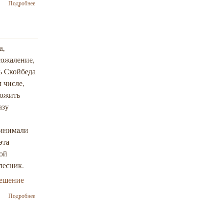
о
Подробнее
Германия
выплатит
жертвам
Холокоста
миллиард
а,
долларов
сожаление,
ь Скойбеда
м числе,
тожить
азу
ринимали
эта
ной
лесник.
решение
о Хайль
Подробнее
Скойбеда!