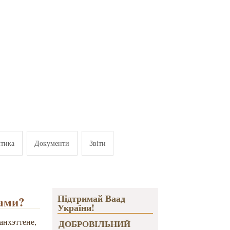
ітика
Документи
Звіти
Підтримай Ваад
нами?
України!
анхэттене,
ДОБРОВІЛЬНИЙ