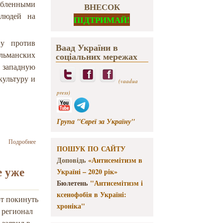
ленными
ВНЕСОК
 людей на
ПІДТРИМАЙ!
ну против
Ваад України в
ульманских
соціальних мережах
 западную
культуру и
(vaadua
press)
Група "Євреї за Україну"
о "Маарив":
Подробнее
ПОШУК ПО САЙТУ
что Запад
может сделать
Доповідь
«Антисемітизм в
с
е уже
Україні – 2020 рік»
мусульманами?
Бюлетень
"Антисемітизм і
ксенофобія в Україні:
т покинуть
хроніка"
, регионал
 заявил в