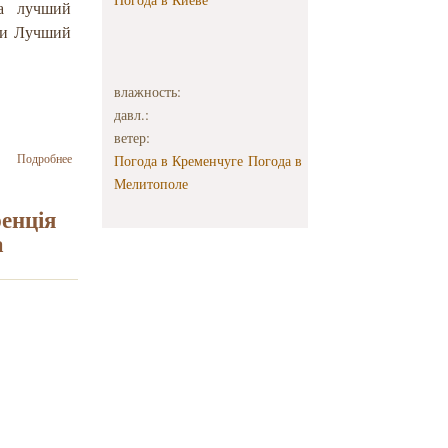
а лучший
ии Лучший
влажность:
давл.:
ветер:
о В четырех
Подробнее
Погода в Кременчуге
Погода в
городах
Мелитополе
Украины в
рамках
енція
проекта
а
ЕАЕК
«Kino.il»
пройдет
Фестиваль
израильского
кино