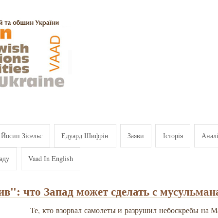
Йосип Зісельс
Едуард Шифрін
Заяви
Історія
Анал
аду
Vaad In English
в": что Запад может сделать с мусульма
Те, кто взорвал самолеты и разрушил небоскребы на М